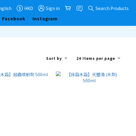
nglish
HKD
Sign in
Search Products
Facebook
Instagram
Sort by
24 Items per page