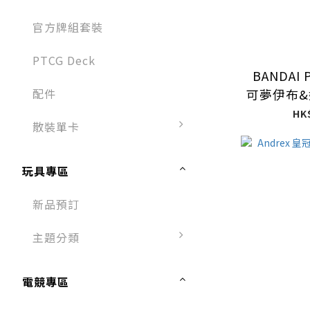
官方牌組套裝
PTCG Deck
BANDAI 
配件
可夢伊布
HK
散裝單卡
玩具專區
新品預訂
主題分類
電競專區