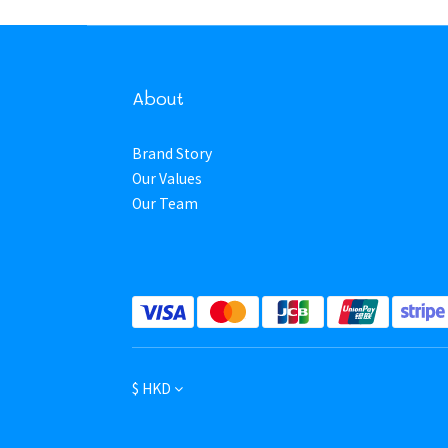
About
Brand Story
Our Values
Our Team
$
HKD