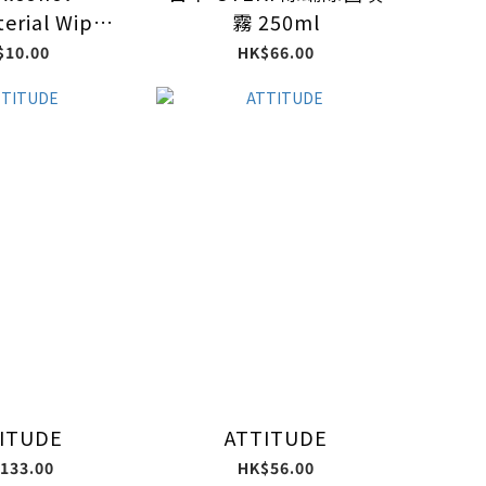
terial Wips
霧 250ml
0pcs
$10.00
HK$66.00
ITUDE
ATTITUDE
133.00
HK$56.00