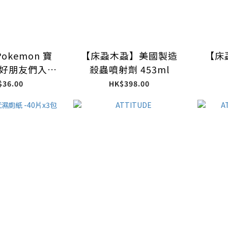
Pokemon 寶
【床蝨木蝨】美國製造
【床
&好朋友們入浴
殺蟲噴射劑 453ml
球
$36.00
HK$398.00