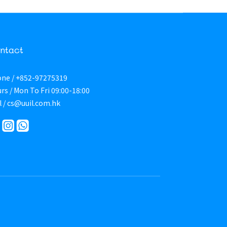
ntact
ne / +852-97275319
rs / Mon To Fri 09:00-18:00
l / cs@uuil.com.hk