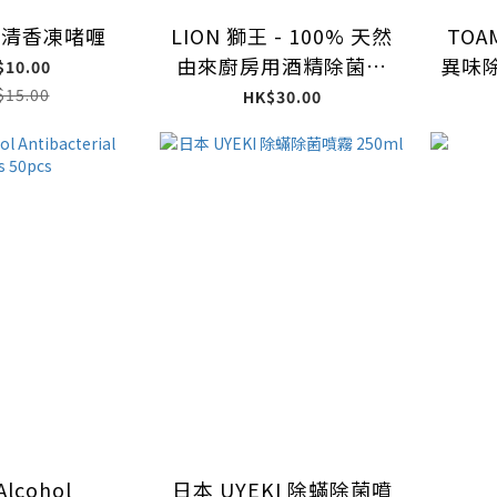
廁清香凍啫喱
LION 獅王 - 100% 天然
TOA
由來廚房用酒精除菌消
異味除
$10.00
毒噴霧 400ml (平行進
$15.00
HK$30.00
口)
Alcohol
日本 UYEKI 除蟎除菌噴