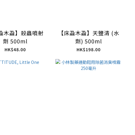
蝨木蝨】殺蟲噴射
【床蝨木蝨】天鹽清 (水
劑 500ml
劑) 500ml
HK$48.00
HK$198.00