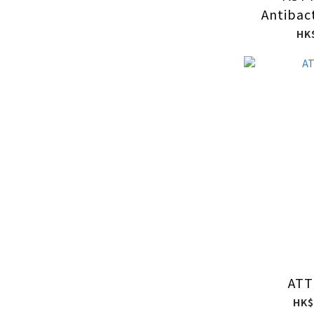
Antibac
5
HK
ATT
HK$