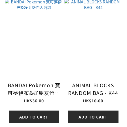
BANDAI Pokemon 寶
ANIMAL BLOCKS
可夢伊布&好朋友們入
RANDOM BAG - K44
浴球
HK$36.00
HK$10.00
ADD TO CART
ADD TO CART