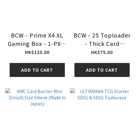
BCW - Prime X4 XL
BCW - 25 Toploader
Gaming Box - 1-PX4-
- Thick Card
XL-BLK
Topload Holder - 79
HK$135.00
HK$75.00
Pt - 1-TLCH-TH-
2MM
ADD TO CART
ADD TO CART