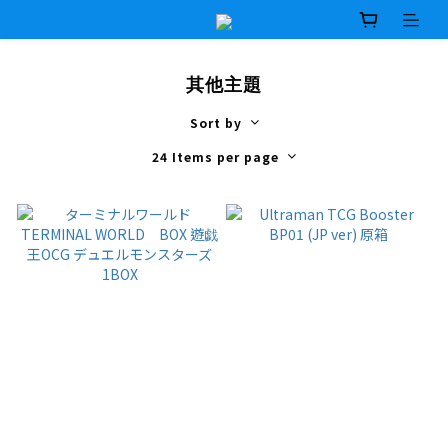
其他主題
Sort by
24 Items per page