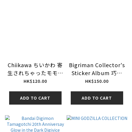
Chiikawa ちいかわ 寄
Bigriman Collector's
生されちゃったモモン
Sticker Album 巧克
ガマスコット
力·密封晶圆等文件
HK$120.00
HK$150.00
翻盖式 大容量 保管 收
藏 可套子
ADD TO CART
ADD TO CART
48mm/52mm (黑色)