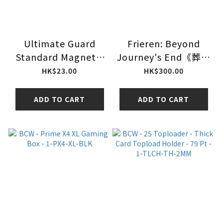
Ultimate Guard
Frieren: Beyond
Standard Magnetic
Journey's End《葬送
Card Case 130 pt 卡
的芙莉蓮》透明卡香口
HK$23.00
HK$300.00
磚 4056133014632
膠 第2彈
ADD TO CART
ADD TO CART