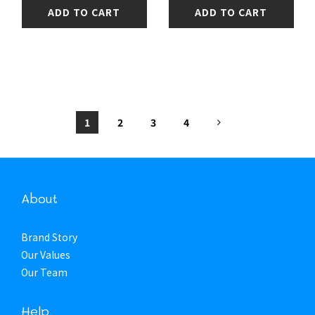
ADD TO CART
ADD TO CART
1
2
3
4
About
Brand Story
Our Values
Our Team
Help