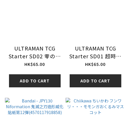
ULTRAMAN TCG
ULTRAMAN TCG
Starter SD02 零のキ
Starter SD01 超時空
ズナ Tsuburaya
の英雄たち
HK$65.00
HK$65.00
Tsuburaya
ADD TO CART
ADD TO CART