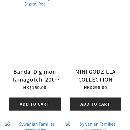
Bandai Digimon
MINI GODZILLA
Tamagotchi 20th
COLLECTION
Anniversay Glow in
HK$150.00
HK$298.00
the Dark Digivice
Digital Pet
ADD TO CART
ADD TO CART