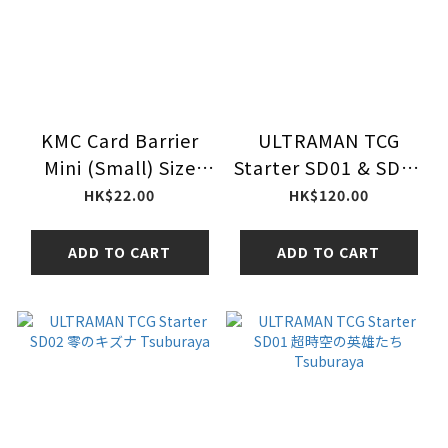
KMC Card Barrier
ULTRAMAN TCG
Mini (Small) Size
Starter SD01 & SD02
Sleeve (Made in
Tsuburaya
HK$22.00
HK$120.00
Japan)
ADD TO CART
ADD TO CART