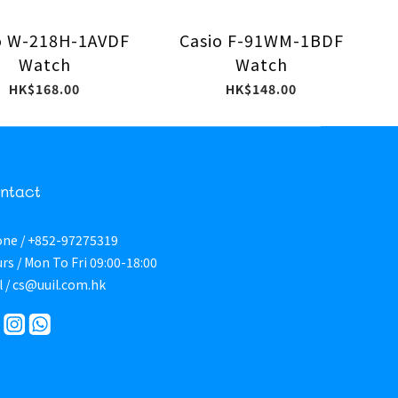
o W-218H-1AVDF
Casio F-91WM-1BDF
Watch
Watch
HK$168.00
HK$148.00
ntact
ne / +852-97275319
rs / Mon To Fri 09:00-18:00
l / cs@uuil.com.hk