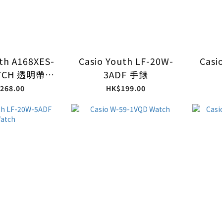
th A168XES-
Casio Youth LF-20W-
Casi
ATCH 透明帶手
3ADF 手錶
錶
268.00
HK$199.00