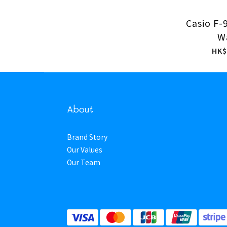
Casio F
W
HK$
About
Brand Story
Our Values
Our Team