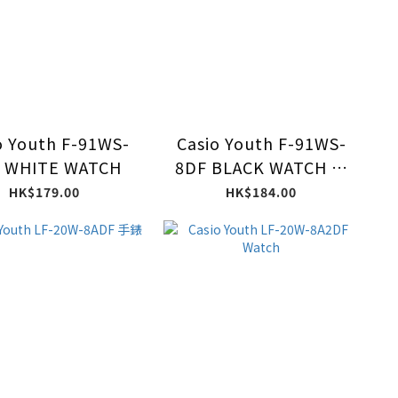
o Youth F-91WS-
Casio Youth F-91WS-
 WHITE WATCH
8DF BLACK WATCH 黑
色透明帶手錶
HK$179.00
HK$184.00