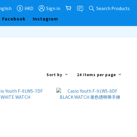
nglish
HKD
Sign in
Search Products
Facebook
Instagram
Sort by
24 Items per page