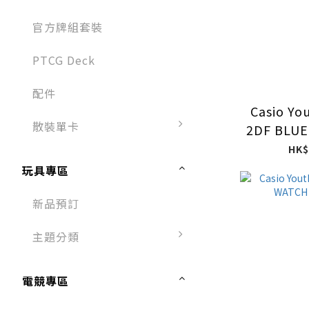
官方牌組套裝
PTCG Deck
配件
Casio Yo
散裝單卡
2DF BLU
色透
HK$
玩具專區
新品預訂
主題分類
電競專區