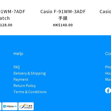
-91WM-7ADF
Casio F-91WM-3ADF
Casi
atch
手錶
128.00
HK$148.00
Help
Co
FAQ
Pho
Delivery & Shipping
Hou
Payment
Mai
Return Policy
Terms & Conditions