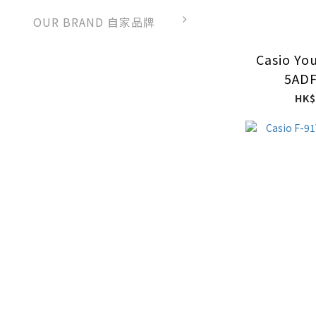
OUR BRAND 自家品牌
Casio Yo
5ADF
HK$