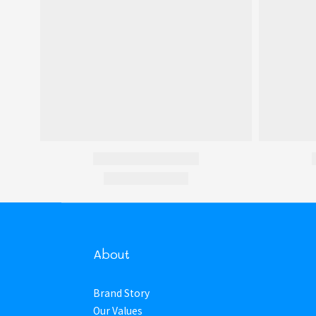
About
Brand Story
Our Values