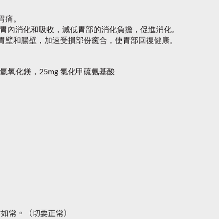
胃痛。
粉在胃內消化和吸收，減低胃部的消化負擔，促進消化。
的胃壁和腸壁，加速受損部份癒合，使胃部回復健康。
mg 氫氧化鎂，25mg 氯化甲硫氨基酸
食如常。（切要正常）