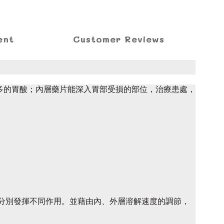
ent
Customer Reviews
過多的胃酸；內層藥片能深入胃部受損的部位，治療患處，
分別發揮不同作用。並藉由內、外層溶解速度的調節，