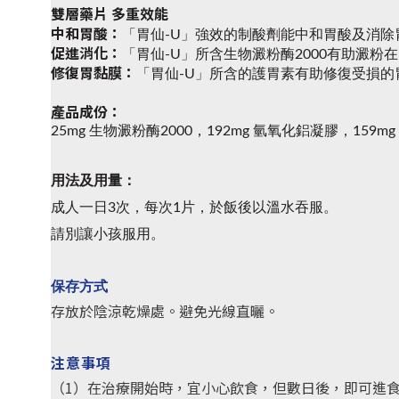
雙層藥片 多重效能
中和胃酸：
「胃仙-U」強效的制酸劑能中和胃酸及消除
促進消化：
「胃仙-U」所含生物澱粉酶2000有助澱
修復胃黏膜：
「胃仙-U」所含的護胃素有助修復受損
產品成份：
25mg 生物澱粉酶2000，192mg 氫氧化鋁凝膠，159
用法及用量：
成人一日3次，每次1片，於飯後以溫水吞服。
請別讓小孩服用。
保存方式
存放於陰涼乾燥處。避免光線直曬。
注意事項
（1）在治療開始時，宜小心飲食，但數日後，即可進