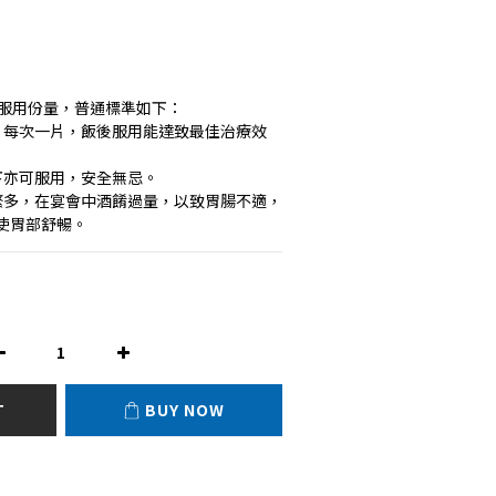
之服用份量，普通標準如下：
，每次一片，飯後服用能達致最佳治療效
下亦可服用，安全無忌。
繁多，在宴會中酒餚過量，以致胃腸不適，
使胃部舒暢。
T
BUY NOW