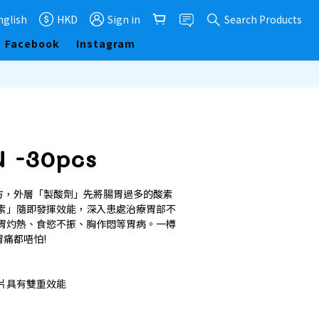
nglish
HKD
Sign in
Search Products
Facebook
Instagram
BUY NOW
U -30pcs
方，外層「製酸劑」先將腸胃過多的酸素
素」隨即發揮效能，深入患處治療胃部不
胃灼熱、食慾不振、胸作悶等胃病。一樽
痛都唔怕!
片具有雙重效能