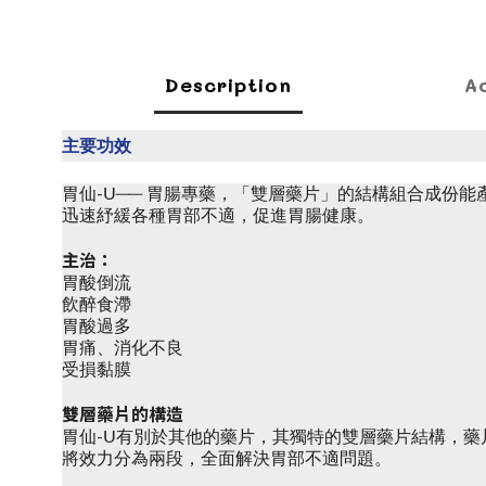
Description
A
主要功效
胃仙-U── 胃腸專藥，「雙層藥片」的結構組合成份
迅速紓緩各種胃部不適，促進胃腸健康。
主治：
胃酸倒流
飲醉食滯
胃酸過多
胃痛、消化不良
受損黏膜
雙層藥片的構造
胃仙-U有別於其他的藥片，其獨特的雙層藥片結構，
將效力分為兩段，全面解決胃部不適問題。