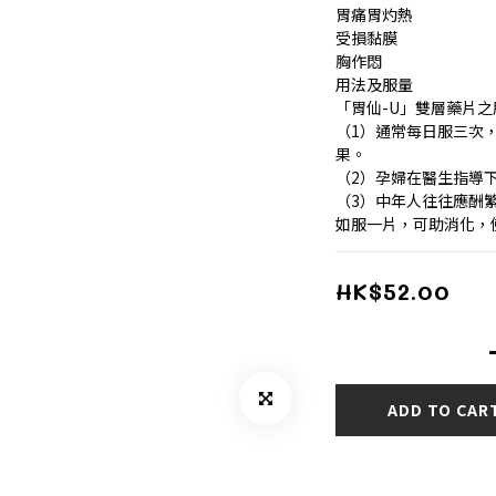
胃痛胃灼熱
受損黏膜
胸作悶
用法及服量
「胃仙-U」雙層藥片
（1）通常每日服三次
果。
（2）孕婦在醫生指導
（3）中年人往往應酬
如服一片，可助消化，
HK$52.00
ADD TO CAR