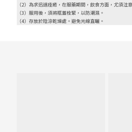
（2）為求迅速痊癒，在服藥期間，飲食方面，尤須注
（3）服用後，須將瓶蓋栓緊，以防潮濕。
（4）存放於陰涼乾燥處。避免光線直曬。