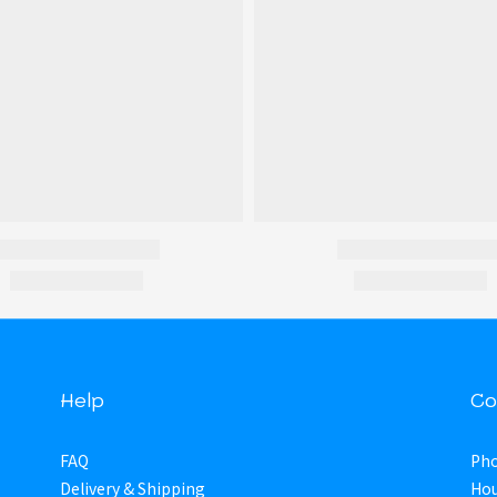
Help
Co
FAQ
Pho
Delivery & Shipping
Hou