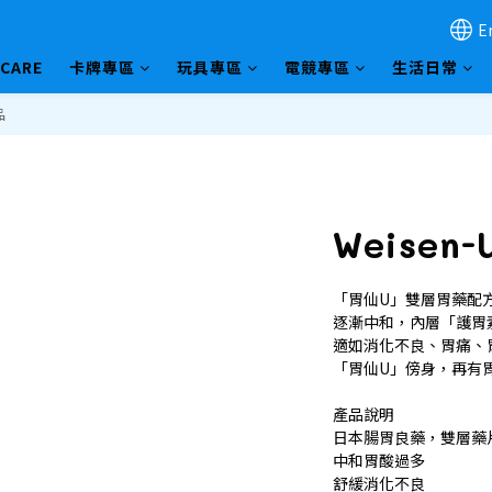
E
HCARE
卡牌專區
玩具專區
電競專區
生活日常
品
Weisen-
「胃仙U」雙層胃藥配
逐漸中和，內層「護胃
適如消化不良、胃痛、
「胃仙U」傍身，再有胃
產品說明
日本腸胃良藥，雙層藥
中和胃酸過多
舒緩消化不良