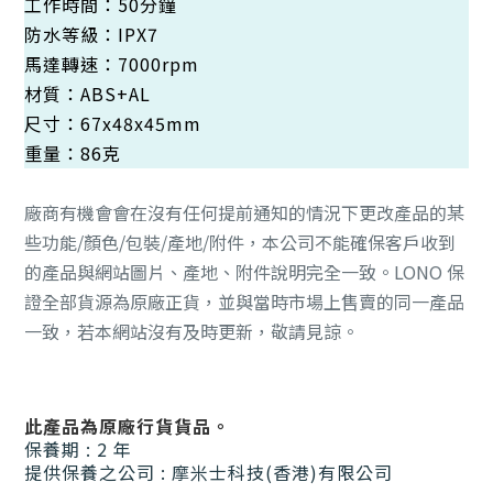
工作時間：50分鐘
防水等級：IPX7
馬達轉速：7000rpm
材質：ABS+AL
尺寸：67x48x45mm
重量：86克
廠商有機會會在沒有任何提前通知的情況下更改產品的某
些功能/顏色/包裝/產地/附件，本公司不能確保客戶收到
的產品與網站圖片、產地、附件說明完全一致。LONO 保
證全部貨源為原廠正貨，並與當時市場上售賣的同一產品
一致，若本網站沒有及時更新，敬請見諒。
此產品為原廠行貨貨品。
保養期 : 2 年
提供保養之公司 : 摩米士科技(香港)有限公司