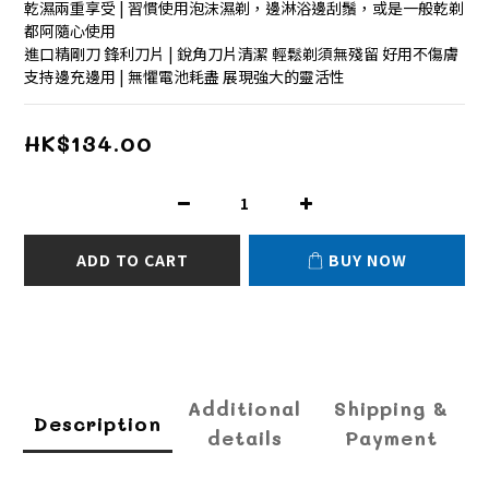
乾濕兩重享受 | 習慣使用泡沫濕剃，邊淋浴邊刮鬚，或是一般乾剃
都阿隨心使用
進口精剛刀 鋒利刀片 | 銳角刀片清潔 輕鬆剃須無殘留 好用不傷膚
支持邊充邊用 | 無懼電池耗盡 展現強大的靈活性
HK$134.00
ADD TO CART
BUY NOW
Additional
Shipping &
Description
details
Payment