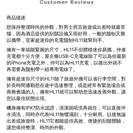
Customer Reviews
商品描述
想保持整潔時尚的外觀，對男士而言旅遊或出差時就最苦
惱，因為酒店提供的刮鬍設備又唔好用，一般的鬚刨又難
以攜帶，宜家超迷你的充電鬚刨HL11就幫到手。
擁有一掌就能緊握的尺寸，HL11不但體積迷你易攜，仲連
充電都十分方便，屋企條USB-C充電線除了可以為你最新
的iPhone充電之外，仲可以為HL11充電，以後出外就不
再需要為鬚刨帶一組專用電線了。
擁有超迷你尺寸的HL11除了旅遊外攜可以省行李空間，對
於長時間通勤想在途中迅速整理，或是經常有緊急場合或
商務會議的人，擁有HL11就可以幫助您迅速改善外觀，讓
您以最佳狀態出現。
機身擁有IPX7防水認證，清潔就唔洗再就住，可以直接沖
水清洗，同時亦代表HL11無懼濕刮，十分耐用。以後無論
出差或旅遊時，HL11它都能提供高效、便捷的刮鬍體驗，
讓您保持整潔、時尚的外觀。