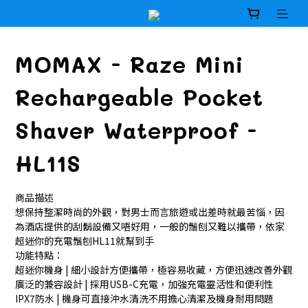
MOMAX - Raze Mini
Rechargeable Pocket
Shaver Waterproof -
HL11S
商品描述
想保持整潔時尚的外觀，對男士而言旅遊或出差時就最苦惱，因
為酒店提供的刮鬍設備又唔好用，一般的鬚刨又難以攜帶，依家
超迷你的充電鬚刨HL11就幫到手
功能特點：
超迷你機身 | 細小設計方便攜帶，極容易收藏，方便迅速改善外觀
廣泛的兼容設計 | 採用USB-C充電，加強充電靈活性和便利性
IPX7防水 | 機身可直接沖水清洗不用擔心清潔及機身耐用問題