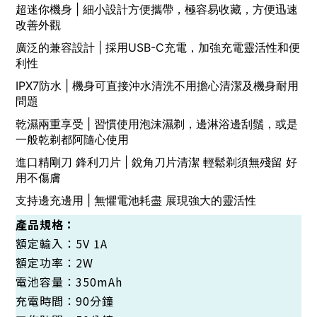
超迷你機身 | 細小設計方便攜帶，極容易收藏，方便迅速
改善外觀
廣泛的兼容設計 | 採用USB-C充電，加強充電靈活性和便
利性
IPX7防水 | 機身可直接沖水清洗不用擔心清潔及機身耐用
問題
乾濕兩重享受 | 習慣使用泡沫濕剃，邊淋浴邊刮鬚，或是
一般乾剃都阿隨心使用
進口精剛刀 鋒利刀片 | 銳角刀片清潔 輕鬆剃須無殘留 好
用不傷膚
支持邊充邊用 | 無懼電池耗盡 展現強大的靈活性
產品規格：
額定輸入：5V 1A
額定功率：2W
電池容量：350mAh
充電時間：90分鐘