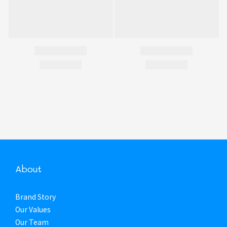
About
Brand Story
Our Values
Our Team