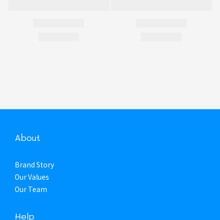
About
Brand Story
Our Values
Our Team
Help