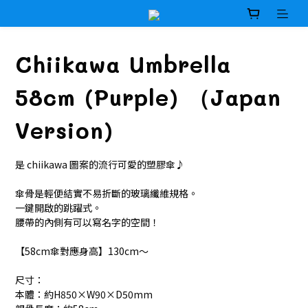
Chiikawa Umbrella
58cm (Purple) （Japan
Version)
是 chiikawa 圖案的流行可愛的塑膠傘♪
傘骨是輕便結實不易折斷的玻璃纖維規格。
一鍵開啟的跳躍式。
腰帶的內側有可以寫名字的空間！
【58cm傘對應身高】130cm～
尺寸：
本體：約H850×W90×D50mm