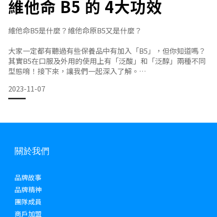
維他命 B5 的 4大功效
有害菌。醫學實驗證實，如果腸道中的有害菌長期過多，就會
增加有害物質的產生。一旦腸道菌叢失衡，亦可能引致免疫系
統失衡、腸胃發炎等問題。而益生菌就正好能有效抑制有
維他命B5是什麼？維他命原B5又是什麼？
大家一定都有聽過有些保養品中有加入「B5」，但你知道嗎？
其實B5在口服及外用的使用上有「泛酸」和「泛醇」兩種不同
型態唷！接下來，讓我們一起深入了解。
2023-11-07
維他命B5（泛酸）— 食物中廣泛存在的重要物質
維他命B5是一種廣泛存在於自然界中的維生素，又稱為泛酸
（Pantothenic acid）。在人體中，維他命B5可以協助輔酶
關於我們
A（Coenzyme A）合成，使生理機能正常運作，是體內不可或
缺的營養素。而我們也能夠透過許多食物補
品牌故事
品牌精神
團隊成員
商戶加盟