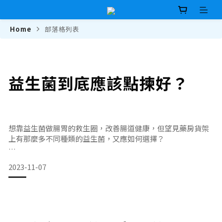
Home
部落格列表
益生菌到底應該點揀好？
想靠益生菌做腸胃的救生圈，改善腸道健康，但望見藥房貨架
上有那麼多不同種類的益生菌，又應如何選擇？
2023-11-07
1.益生菌有過百種
根據世衞（World Health Organization，WHO）的定義，益
生菌是一種在攝入適當數量後會對人體產生益處的微生物。其
實人體的腸道裡住滿大量微生物，包括細菌，而當中有部份是