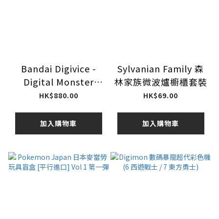
Bandai Digivice -
Sylvanian Family 森
Digital Monster
林家族微波爐櫥櫃套裝
COLOR Godzilla 70th
HK$880.00
HK$69.00
Anniversary (War
Greymon “G”
加入購物車
加入購物車
Infection Mode
Color) "Digimon"
(Wargreymon Color
/ Mugendramon
Color)