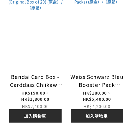
Bandai Card Box -
Weiss Schwarz Blau
Carddass Chiikawa
Booster Pack
Collectible Card
Chiikawa Vol. 2 (Set
HK$150.00 ~
HK$180.00 ~
HK$1,800.00
HK$5,400.00
vol.2 (Original Box
of 10 Packs) (原盒）/
HK$2,400.00
HK$7,200.00
of 20) (原盒）/（原
（原箱）
箱）
加入購物車
加入購物車