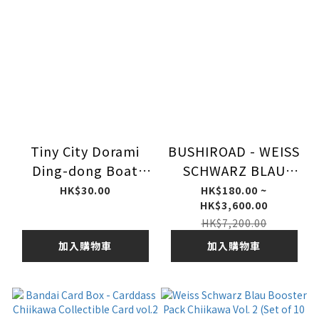
Tiny City Dorami
BUSHIROAD - WEISS
Ding-dong Boat
SCHWARZ BLAU
(with figure) 微影 多
BOOSTER PACK
HK$30.00
HK$180.00 ~
HK$3,600.00
拉美 **
DISNEY
HK$7,200.00
CHARACTERS BOX
(原盒)
加入購物車
加入購物車