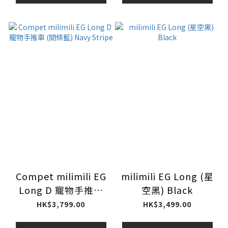
Compet milimili EG
milimili EG Long (星
Long D 寵物手推車
空黑) Black
(間條藍) Navy Stripe
HK$3,799.00
HK$3,499.00