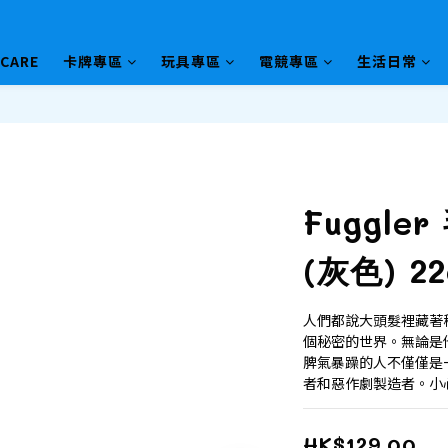
HCARE
卡牌專區
玩具專區
電競專區
生活日常
Fuggle
(灰色) 2
人們都說大頭髮裡藏著
個秘密的世界。無論是
脾氣暴躁的人不僅僅是
者和惡作劇製造者。小
HK$129.00