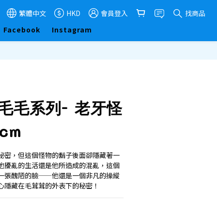
繁體中文
HKD
會員登入
找商品
Facebook
Instagram
立即購買
r 毛毛系列- 老牙怪
2cm
秘密，但這個怪物的鬍子後面卻隱藏著一
他擾亂的生活還是他所造成的混亂，這個
一張醜陋的臉——他還是一個非凡的操縱
心隱藏在毛茸茸的外表下的秘密！