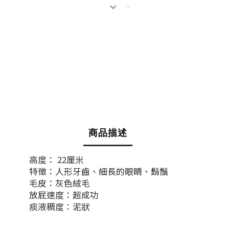
商品描述
高度： 22厘米
特徵：人形牙齒、細長的眼睛、鬍鬚
毛皮：灰色絨毛
放屁速度：超成功
痰液稠度：泥狀