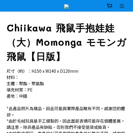
Chiikawa 飛鼠手抱娃娃
（大）Momonga モモンガ
飛鼠【日版】
尺寸（約）：H150 x W140 x D120mm
材料：
主體：聚酯、聚氨酯
填充材質：PE
產地：中國
*此產品照片為樣品，因此可能與實際產品略有不同。感謝您的體
諒。
*由於毛絨玩具是手工縫製的，因此面部表情可能存在個體差異。
請注意，除非產品有缺陷，否則我們不接受退貨或換貨。