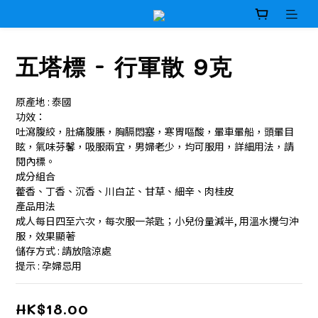
五塔標 - 行軍散 9克
原產地 : 泰國
功效：
吐瀉腹絞，肚痛腹脹，胸膈悶塞，寒胃嘔酸，暈車暈船，頭暈目
眩，氣味芬馨，吸服兩宜，男婦老少，均可服用，詳細用法，請
閱內標。
成分組合
藿香、丁香、沉香、川白芷、甘草、細辛、肉桂皮
產品用法
成人每日四至六次，每次服一茶匙；小兒份量減半, 用溫水攪勻沖
服，效果顯著
儲存方式 : 請放陰涼處
提示 : 孕婦忌用
HK$18.00