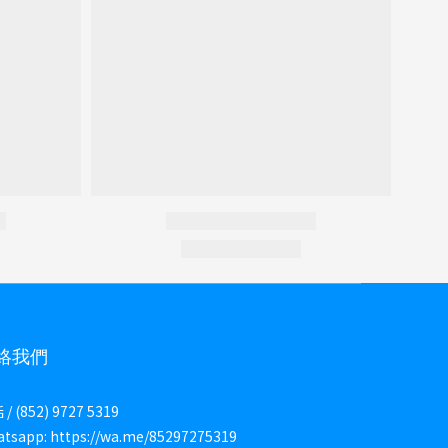
絡我們
/ (852) 9727 5319
tsapp: https://wa.me/85297275319