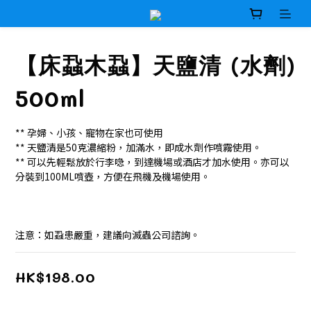
【床蝨木蝨】天鹽清 (水劑)
500ml
** 孕婦、小孩、寵物在家也可使用
** 天鹽清是50克濃縮粉，加滿水，即成水劑作噴霧使用。
** 可以先輕鬆放於行李喼，到達機場或酒店才加水使用。亦可以
分裝到100ML噴壺，方便在飛機及機場使用。
注意：如蝨患嚴重，建議向滅蟲公司諮詢。
HK$198.00