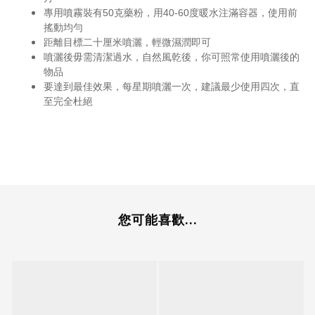
專用噴霧裝有50克藥粉，用40-60度暖水注滿容器，使用前
搖動均勻
距離目標二十厘米噴灑，輕微濕潤即可
噴灑後毋需清潔過水，自然風乾後，你可照常使用噴灑後的
物品
要達到最佳效果，每星期噴灑一次，建議最少使用四次，直
至完全杜絕
您可能喜歡...