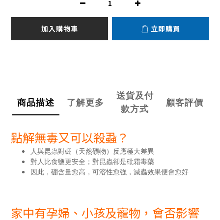
加入購物車
立即購買
送貨及付
商品描述
了解更多
顧客評價
款方式
點解無毒又可以殺蝨？
人與昆蟲對硼（天然礦物）反應極大差異
對人比食鹽更安全；對昆蟲卻是砒霜毒藥
因此，硼含量愈高，可溶性愈強，滅蟲效果便會愈好
家中有孕婦、小孩及寵物，會否影響