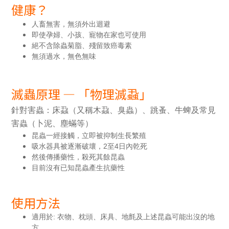
健康？
人畜無害，
無須外出
迴避
即使孕婦、小孩、寵物在家也可使用
絕不含除蟲菊脂、殘留致癌毒素
無須過水，無色無味
滅蟲原理 — 「物理滅蝨」
針對害蟲：床蝨（又稱木蝨、臭蟲）、跳蚤、牛蜱及常見
害蟲（卜泥、塵蟎等）
昆蟲一經接觸，立即被抑制生長繁殖
吸水器具被逐漸破壞，2至4日內乾死
然後傳播藥性，殺死其餘昆蟲
目前沒有已知昆蟲產生抗藥性
使用方法
適用於: 衣物、枕頭、床具、地氈及上述昆蟲可能出沒的地
方