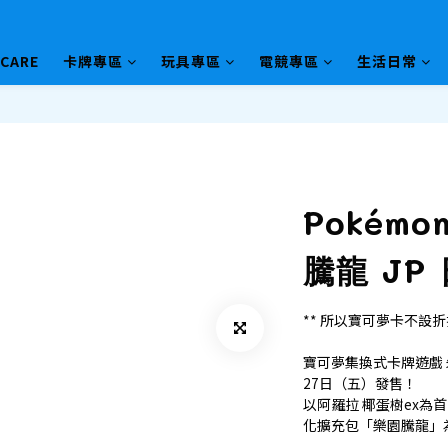
HCARE
卡牌專區
玩具專區
電競專區
生活日常
Pokémon
騰龍 JP 
** 所以寶可夢卡不設折
寶可夢集換式卡牌遊戲 
27日（五）發售！
以阿羅拉 椰蛋樹ex
化擴充包「樂園騰龍」