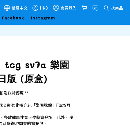
繁體中文
HKD
會員登入
找商品
Facebook
Instagram
 tcg sv7a 樂園
日版 (原盒)
扣及送貨優惠 **
朱&紫 強化擴充包「樂園騰龍」已於9月
為首，多數龍屬性寶可夢將會登場。此外，強
為可舉辦現開賽的擴充包。