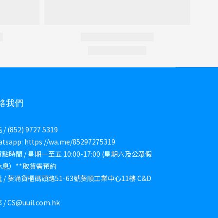
絡我們
/ (852) 9727 5319
tsapp: https://wa.me/85297275319
點時間 / 星期一至五 10:00-17:00 (星期六及公眾假
休息）**取貨需預約
 / 葵涌貨櫃碼頭路51-63號葵順工業中心11樓 C&D
/ CS@uuil.com.hk