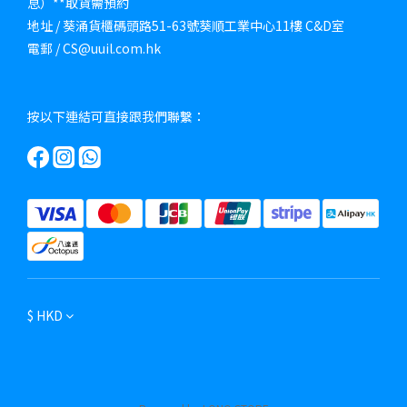
息）**取貨需預約
地址 / 葵涌貨櫃碼頭路51-63號葵順工業中心11樓 C&D室
電郵 / CS@uuil.com.hk
按以下連結可直接跟我們聯繫：
$
HKD