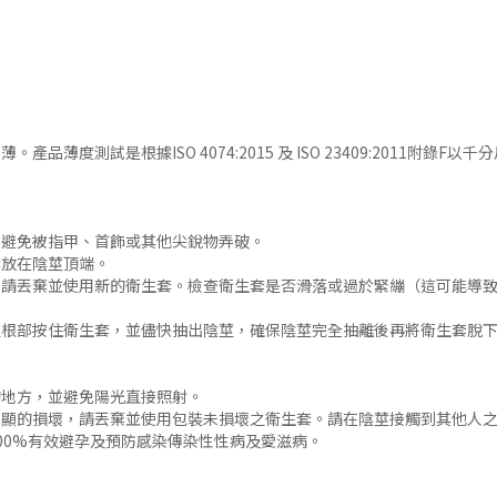
試是根據ISO 4074:2015 及 ISO 23409:2011附錄F以千分尺測量。Re
，避免被指甲、首飾或其他尖銳物弄破。
套放在陰莖頂端。
反，請丟棄並使用新的衛生套。檢查衛生套是否滑落或過於緊繃（這可能導
。
陰莖根部按住衛生套，並儘快抽出陰莖，確保陰莖完全抽離後再將衛生套脫
的地方，並避免陽光直接照射。
明顯的損壞，請丟棄並使用包裝未損壞之衛生套。請在陰莖接觸到其他人
00%有效避孕及預防感染傳染性性病及愛滋病。