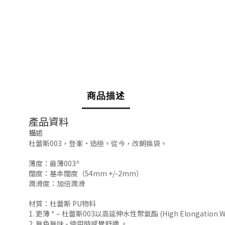
商品描述
產品資料
描述
杜蕾斯003，登峯·造極。從今，改朝換袋。
薄度：最薄003^
闊度：基本闊度（54mm +/-2mm）
潤滑度：加倍潤滑
材質：杜蕾斯 PU物料
1. 更薄 * – 杜蕾斯003以高延伸水性聚氨酯 (High Elongat
2. 無色無味 - 使用時感覺舒適 。