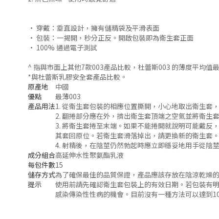
• 穿戴：垂直設計，擁有儲精袋及平滑表面
• 包裝：一揭開，秒分正反。開啟包裝即為衛生套正面
• 100% 通過電子測試
^ 指與市面上其他7款003產品比較，杜蕾斯003 的薄度平均值最薄。產品薄度測
*與杜蕾斯乳膠安全套產品比較。
原產地
中國
優點
最薄003
產品用法
1. 從衛生套包裝的相應位置撕開，小心地取出衛生套
2. 翻捲部分應在外，擠出衛生套頂端之空氣並將衛生
3. 將衛生套捲至末端。如果不能捲開就說明可能戴
其套回原位。若衛生套滑落掉出，請更換新的衛生套
4. 射精後，在陰莖仍然勃起時應立即穩妥地用手從
成分組合
高延伸水性聚氨酯乳液
每包件數
15
儲存方式
為了確保最佳的品質保證，產品應該存放在陰涼乾燥
提示
使用前請先確認衛生套包裝上的有效日期。若包裝有
感染傳染性性病的機會。目前沒有一種方法可以達到1