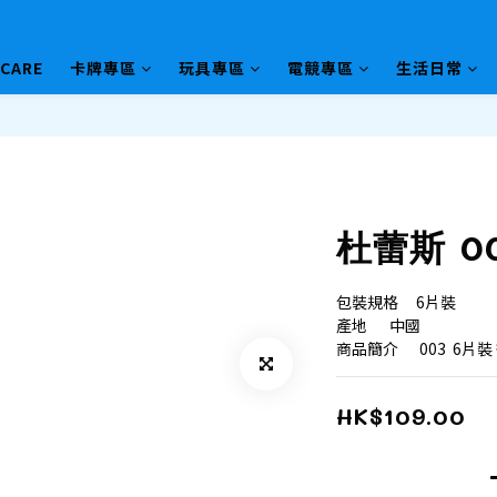
HCARE
卡牌專區
玩具專區
電競專區
生活日常
杜蕾斯 0
包裝規格	6片裝
產地	中國
商品簡介	 003  
HK$109.00