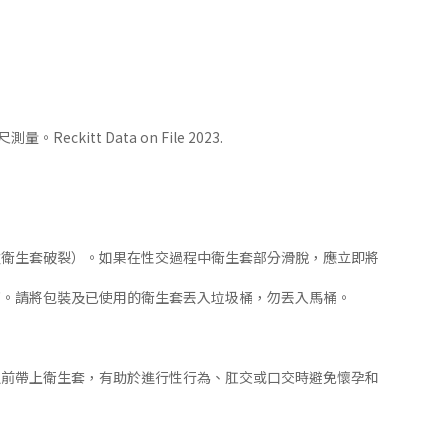
ckitt Data on File 2023.
致衛生套破裂）。如果在性交過程中衛生套部分滑脫，應立即將
下。請將包裝及已使用的衛生套丟入垃圾桶，勿丟入馬桶。
之前帶上衛生套，有助於進行性行為、肛交或口交時避免懷孕和