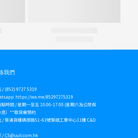
絡我們
/ (852) 9727 5319
tsapp: https://wa.me/85297275319
點時間 / 星期一至五 10:00-17:00 (星期六及公眾假
休息）**取貨需預約
 / 葵涌貨櫃碼頭路51-63號葵順工業中心11樓 C&D
/ CS@uuil.com.hk