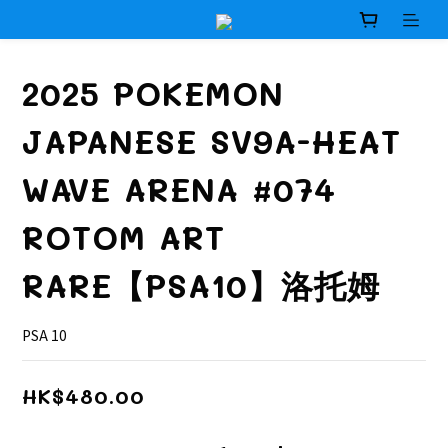
2025 POKEMON
JAPANESE SV9A-HEAT
WAVE ARENA #074
ROTOM ART
RARE【PSA10】洛托姆
PSA 10
HK$480.00