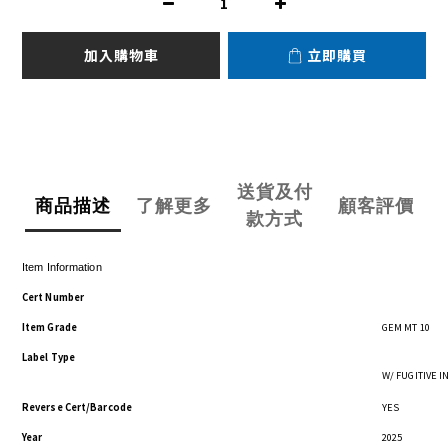
加入購物車
立即購買
送貨及付
商品描述
了解更多
顧客評價
款方式
Item Information
Cert Number
Item Grade
GEM MT 10
Label Type
W/ FUGITIVE 
Reverse Cert/Barcode
YES
Year
2025