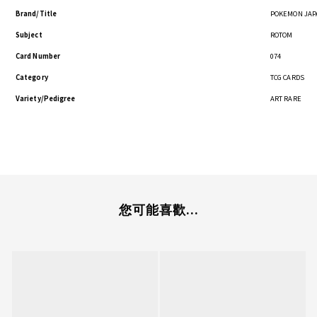
Brand/Title
POKEMON JAP
Subject
ROTOM
Card Number
074
Category
TCG CARDS
Variety/Pedigree
ART RARE
您可能喜歡...