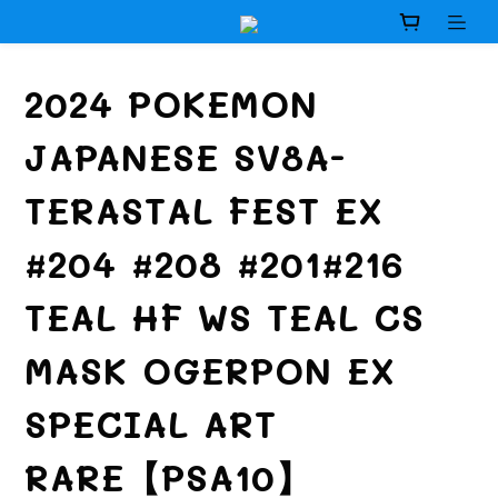
2024 POKEMON
JAPANESE SV8A-
TERASTAL FEST EX
#204 #208 #201#216
TEAL HF WS TEAL CS
MASK OGERPON EX
SPECIAL ART
RARE【PSA10】