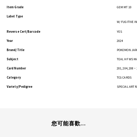
Item Grade
GEM MT 10
Label Type
W/ FUGITIVE 
Reverse Cert/Barcode
YES
Year
2024
Brand/Title
POKEMON JAPA
Subject
TEAL HF WS M
Card Number
201, 204, 208，
Category
TCG CARDS
Variety/Pedigree
SPECIAL ART 
您可能喜歡...