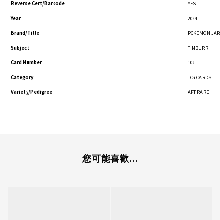
Reverse Cert/Barcode
YES
Year
2024
Brand/Title
POKEMON JAP
Subject
TIMBURR
Card Number
109
Category
TCG CARDS
Variety/Pedigree
ART RARE
您可能喜歡...