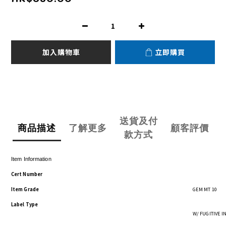
加入購物車
立即購買
送貨及付
商品描述
了解更多
顧客評價
款方式
Item Information
Cert Number
Item Grade
GEM MT 10
Label Type
W/ FUGITIVE 