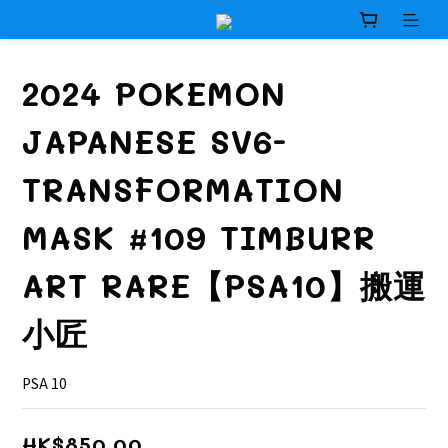
2024 POKEMON
JAPANESE SV6-
TRANSFORMATION
MASK #109 TIMBURR
ART RARE【PSA10】搬運
小匠
PSA 10
HK$850.00