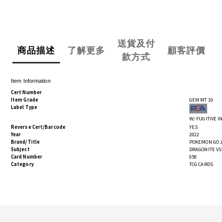
送貨及付
商品描述
了解更多
顧客評價
款方式
Item Information
Cert Number
Item Grade
GEM MT 10
Label Type
W/ FUGITIVE 
Reverse Cert/Barcode
YES
Year
2022
Brand/Title
POKEMON GO 
Subject
DRAGONITE VS
Card Number
050
Category
TCG CARDS