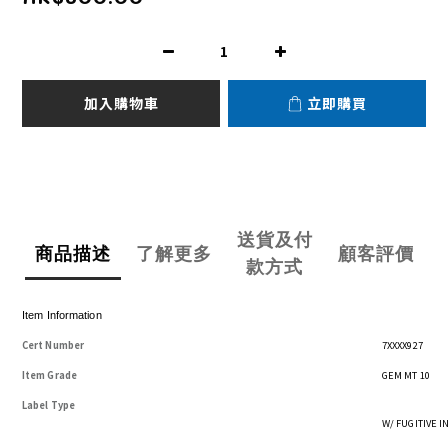
加入購物車
立即購買
送貨及付
商品描述
了解更多
顧客評價
款方式
Item Information
Cert Number
7XXXX927
Item Grade
GEM MT 10
Label Type
W/ FUGITIVE 