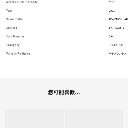
Reverse Cert/Barcode
YES
Year
2021
Brand/Title
POKEMON JAPA
Subject
FA/FLAAFFY
Card Number
194
Category
TCG CARDS
Variety/Pedigree
VMAX CLIMAX
您可能喜歡...