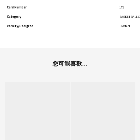
Card Number
171
Category
BASKETBALL 
Variety/Pedigree
BRONZE
您可能喜歡...