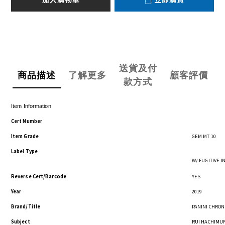
送貨及付
商品描述
了解更多
顧客評價
款方式
Item Information
Cert Number
Item Grade
GEM MT 10
Label Type
W/ FUGITIVE 
Reverse Cert/Barcode
YES
Year
2019
Brand/Title
PANINI CHRON
Subject
RUI HACHIMU