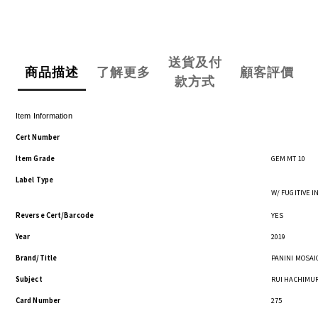
送貨及付
商品描述
了解更多
顧客評價
款方式
Item Information
Cert Number
Item Grade
GEM MT 10
Label Type
W/ FUGITIVE 
Reverse Cert/Barcode
YES
Year
2019
Brand/Title
PANINI MOSAI
Subject
RUI HACHIMU
Card Number
275