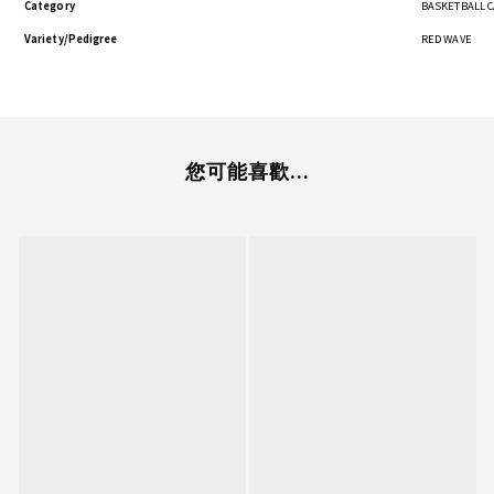
Category
BASKETBALL 
Variety/Pedigree
RED WAVE
您可能喜歡...