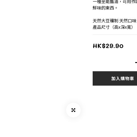
一種全能醬油，可用作
鮮味的東西。
天然大豆穰制 天然口味
產品尺寸（高x深x寬）：
HK$29.90
加入購物車