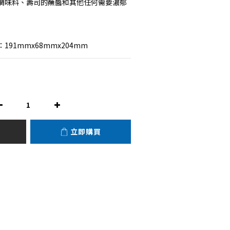
調味料、壽司的蘸醬和其他任何需要濃郁
191mmx68mmx204mm
立即購買