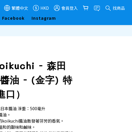
繁體中文
HKD
會員登入
找商品
Facebook
Instagram
立即購買
Koikuchi - 森田
醬油 - (金字) 特
進口）
小池日本醬油 淨重：500毫升
醬油。
的koikuchi醬油散發著芬芳的香氣。
溫和的甜味和鹹味。