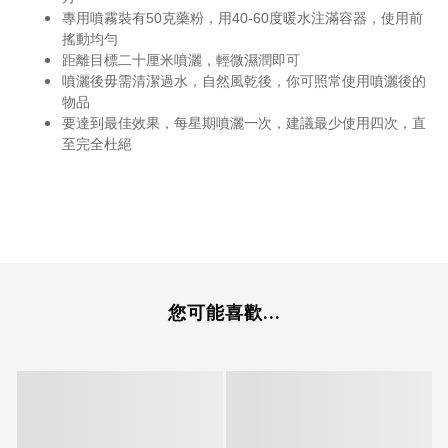
專用噴霧裝有50克藥粉，用40-60度暖水注滿容器，使用前
搖動均勻
距離目標二十厘米噴灑，輕微濕潤即可
噴灑後毋需清潔過水，自然風乾後，你可照常使用噴灑後的
物品
要達到最佳效果，每星期噴灑一次，建議最少使用四次，直
至完全杜絕
您可能喜歡...