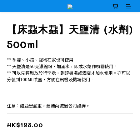
【床蝨木蝨】天鹽清 (水劑)
500ml
** 孕婦、小孩、寵物在家也可使用
** 天鹽清是50克濃縮粉，加滿水，即成水劑作噴霧使用。
** 可以先輕鬆放於行李喼，到達機場或酒店才加水使用。亦可以
分裝到100ML噴壺，方便在飛機及機場使用。
注意：如蝨患嚴重，建議向滅蟲公司諮詢。
HK$198.00