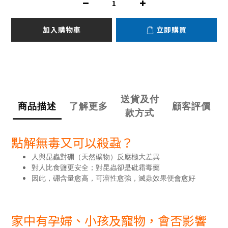
加入購物車
立即購買
送貨及付
商品描述
了解更多
顧客評價
款方式
點解無毒又可以殺蝨？
人與昆蟲對硼（天然礦物）反應極大差異
對人比食鹽更安全；對昆蟲卻是砒霜毒藥
因此，硼含量愈高，可溶性愈強，滅蟲效果便會愈好
家中有孕婦、小孩及寵物，會否影響