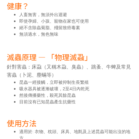
健康？
人畜無害，
無須外出
迴避
即使孕婦、小孩、寵物在家也可使用
絕不含除蟲菊脂、殘留致癌毒素
無須過水，無色無味
滅蟲原理 — 「物理滅蝨」
針對害蟲：床蝨（又稱木蝨、臭蟲）、跳蚤、牛蜱及常見
害蟲（卜泥、塵蟎等）
昆蟲一經接觸，立即被抑制生長繁殖
吸水器具被逐漸破壞，2至4日內乾死
然後傳播藥性，殺死其餘昆蟲
目前沒有已知昆蟲產生抗藥性
使用方法
適用於: 衣物、枕頭、床具、地氈及上述昆蟲可能出沒的地
方