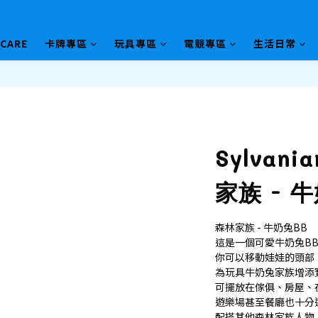
HCARE
卡牌專區
玩具專區
電競專區
生活日常
Sylvani
家族 - 
森林家族 - 牛奶兔BB
這是一個可愛牛奶兔B
你可以移動娃娃的頭部
為玩具牛奶兔家族增添
可擺放在傢俱、房屋、
遊樂場甚至餐廳也十分
配搭其他森林家族人物