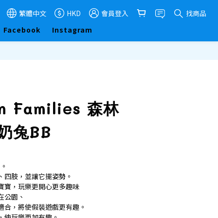
繁體中文
HKD
會員登入
找商品
Facebook
Instagram
立即購買
an Families 森林
牛奶兔BB
B。
、四肢，並讓它擺姿勢。
寶寶，玩樂更開心更多趣味
在公園、
適合，將使假裝遊戲更有趣。
，使玩樂更加有趣。