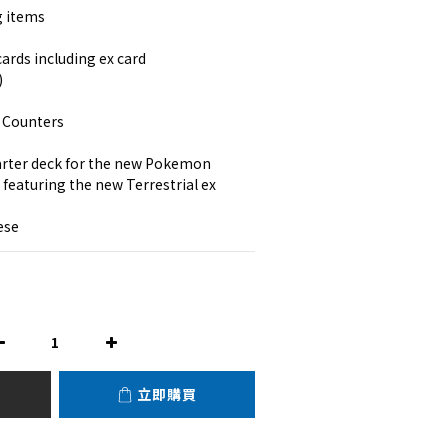
g items
ards including ex card
)
 Counters
arter deck for the new Pokemon 
s featuring the new Terrestrial ex 
ese
立即購買