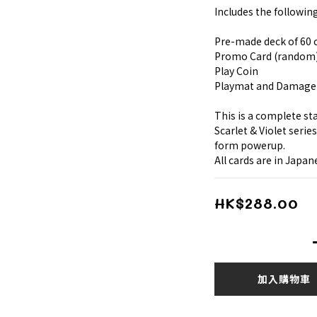
Includes the followin
Pre-made deck of 60 c
Promo Card (random
Play Coin
Playmat and Damage
This is a complete st
Scarlet & Violet serie
form powerup.
All cards are in Japan
HK$288.00
加入購物車