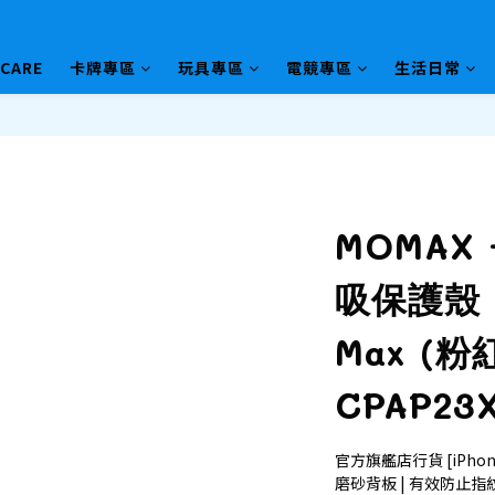
HCARE
卡牌專區
玩具專區
電競專區
生活日常
MOMAX -
吸保護殼 i
Max (粉
CPAP23
官方旗艦店行貨 [iPhone 
磨砂背板 | 有效防止指