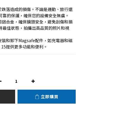
免於跌落造成的損傷。不論是運動、旅行還
可靠的保護，確保您的設備安全無虞。
使用鋁合金，確保鏡頭安全，避免刮傷和損
持最佳狀態，拍攝出高品質的照片和視
便地安裝和卸下Magsafe配件，如充電器和磁
e 15提供更多功能和便利。
立即購買