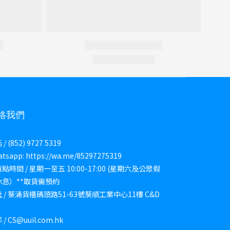
絡我們
/ (852) 9727 5319
tsapp: https://wa.me/85297275319
點時間 / 星期一至五 10:00-17:00 (星期六及公眾假
休息）**取貨需預約
 / 葵涌貨櫃碼頭路51-63號葵順工業中心11樓 C&D
/ CS@uuil.com.hk