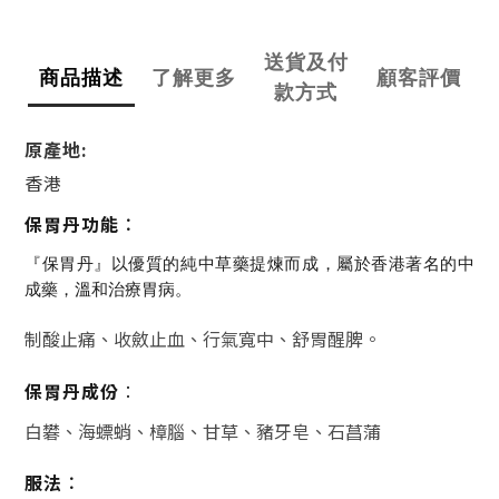
送貨及付
商品描述
了解更多
顧客評價
款方式
原產地:
香港
保胃丹功能︰
『保胃丹』以優質的純中草藥提煉而成，屬於香港著名的中
成藥，溫和治療胃病。
制酸止痛、收斂止血、行氣寬中、舒胃醒脾。
保胃丹成份
︰
白礬、海螵蛸、樟腦、甘草、豬牙皂、石菖蒲
服法︰