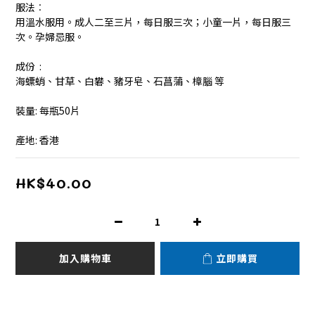
服法︰
用溫水服用。成人二至三片，每日服三次；小童一片，每日服三
次。孕婦忌服。
成份  :
海螵蛸、甘草、白礬、豬牙皂、石菖蒲、樟腦 等
裝量: 每瓶50片
產地: 香港
HK$40.00
加入購物車
立即購買