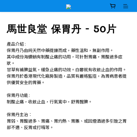
馬世良堂 保胃丹 - 50片
產品介紹 :
保胃丹乃由純天然中藥提鍊而成，藥性溫和，無副作用。
其中成份海螵蛸有制酸止痛的功用，可針對胃痛，胃酸過多症
狀。
甘草有補脾益氣，緩急止痛的功效。白礬就有收斂止血的作用。
保胃丹於香港現代化廠房製造，品質有嚴格監控，為胃病患者提
供優質安全的胃藥。
保胃丹功能 :
制酸止痛，收斂止血，行氣寬中，舒胃醒脾。
保胃丹主治︰
胃弱、胃酸過多、胃痛、胃灼熱、胃脹、或因煙酒過多引致之胃
部不適、反胃或打嗝等。