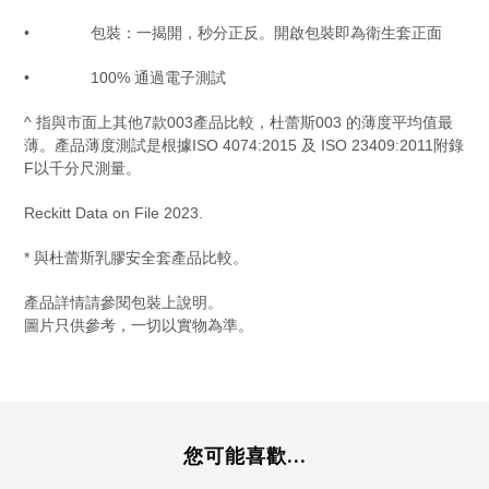
•
包裝：一揭開，秒分正反。開啟包裝即為衛生套正面
• 100%
通過電子測試
^
指與市面上其他
7
款
003
產品比較，杜蕾斯
003
的薄度平均值最
薄。產品薄度測試是根據
ISO 4074:2015
及
ISO 23409:2011
附錄
F
以千分尺測量。
Reckitt Data on File 2023.
*
與杜蕾斯乳膠安全套產品比較。
產品詳情請參閱包裝上說明。
圖片只供參考，一切以實物為準。
您可能喜歡...