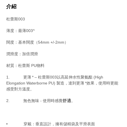
介紹
杜蕾斯
003
薄度：最薄
003^
闊度：基本闊度（
54mm +/-2mm
）
潤滑度：加倍潤滑
材質：杜蕾斯
PU
物料
1.
更薄
*
–
杜蕾斯
003
以高延伸水性聚氨酯
(High
Elongation Waterborne PU)
製造，達到更薄
*
效果，使用時更能
感受對方溫度。
舒適
2.
無色無味
-
使用時感覺
。
•
穿戴：垂直設計，擁有儲精袋及平滑表面