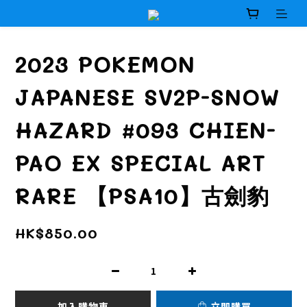
2023 POKEMON
JAPANESE SV2P-SNOW
HAZARD #093 CHIEN-
PAO EX SPECIAL ART
RARE 【PSA10】古劍豹
HK$850.00
加入購物車
立即購買