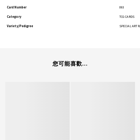
Card Number
093
Category
TCG CARDS
Variety/Pedigree
SPECIAL ART 
您可能喜歡...