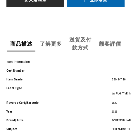
送貨及付
商品描述
了解更多
顧客評價
款方式
Item Information
Cert Number
Item Grade
GEM MT 10
Label Type
W/ FUGITIVE 
Reverse Cert/Barcode
YES
Year
2023
Brand/Title
POKEMON JAP
Subject
CHIEN-PAO EX