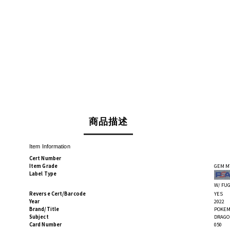
商品描述
Item Information
Cert Number
Item Grade
GEM M
Label Type
W/ FU
Reverse Cert/Barcode
YES
Year
2022
Brand/Title
POKEM
Subject
DRAGO
Card Number
050