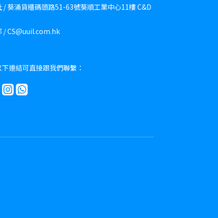
 / 葵涌貨櫃碼頭路51-63號葵順工業中心11樓 C&D
/ CS@uuil.com.hk
以下連結可直接跟我們聯繫：