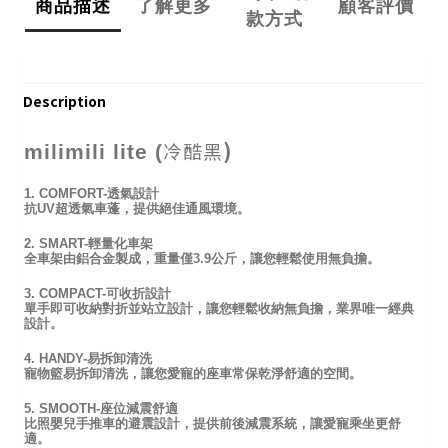
商品描述
了解更多
顧客評價
款方式
Description
)
冷酷黑
milimili lite (
1. COMFORT-透氣設計
抗UV超透氣車蓬，提供絕佳通風環境。
2. SMART-輕量化車架
全車架由鋁合金製成，重量僅3.9公斤，讓您輕鬆使用無負擔。
3. COMPACT-可收折設計
單手即可收納對折並站立設計，讓您輕鬆收納無負擔，業界唯一經典
設計。
4. HANDY-易拆卸清洗
寵物籃易拆卸清洗，讓您愛寵的座車常保乾淨舒適的空間。
5. SMOOTH-座位減震舒適
比照嬰兒手推車的避震設計，提供前後減震系統，讓愛寵乘坐更舒
適。